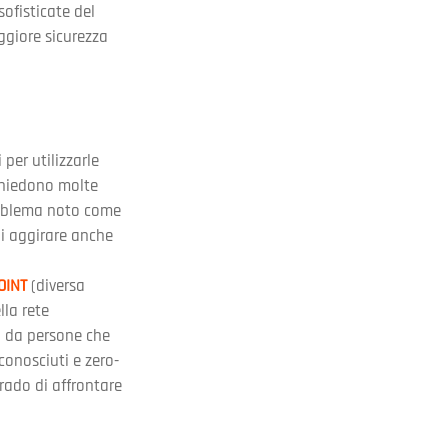
ofisticate del 
giore sicurezza 
per utilizzarle 
ichiedono molte 
problema noto come 
di aggirare anche 
OINT
 (diversa 
la rete 
o da persone che 
sconosciuti e zero-
ado di affrontare 