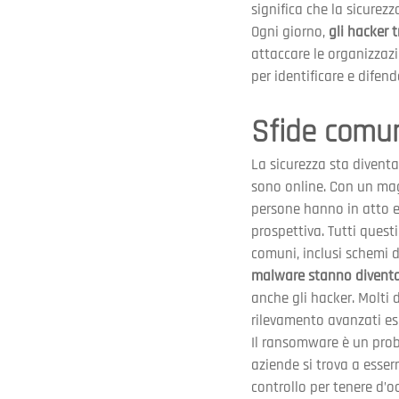
significa che la sicurez
Ogni giorno, 
gli hacker 
attaccare le organizzazi
per identificare e difen
Sfide comun
La sicurezza sta diven
sono online. Con un magg
persone hanno in atto e
prospettiva. Tutti questi
comuni, inclusi schemi 
malware stanno diventan
anche gli hacker. Molti 
rilevamento avanzati esi
Il ransomware è un prob
aziende si trova a essern
controllo per tenere d’oc