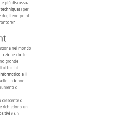
re più discussa. 
n techniques)
 per 
e degli end-point 
frontare?
nt
ersone nel mondo 
otezione che le 
una grande 
i attacchi 
informatica e il 
vello, lo fanno 
rumenti di 
 crescente di 
ete richiedono un 
sitivi
 è un 