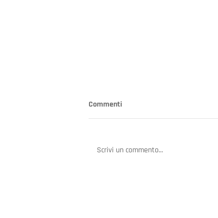
Commenti
Scrivi un commento...
L'Intelligenza Artificiale e la
nuova frontiera del phishing