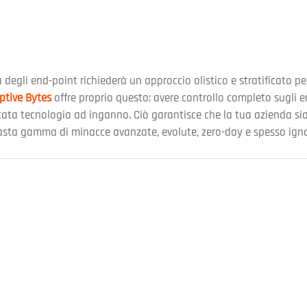
za degli end-point richiederà un approccio olistico e stratificato p
ptive Bytes
offre proprio questo: avere controllo completo sugli e
ttata tecnologia ad inganno. Ciò garantisce che la tua azienda 
vasta gamma di minacce avanzate, evolute, zero-day e spesso ignot