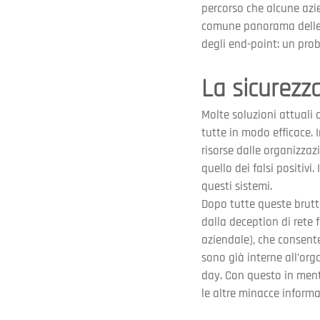
percorso che alcune azie
comune panorama delle 
degli end-point: un pr
La sicurezz
Molte soluzioni attuali 
tutte in modo efficace. 
risorse dalle organizzaz
quello dei falsi positiv
questi sistemi.
Dopo tutte queste brutte
dalla deception di rete
aziendale), che consente
sono già interne all’orga
day. Con questo in ment
le altre minacce informa