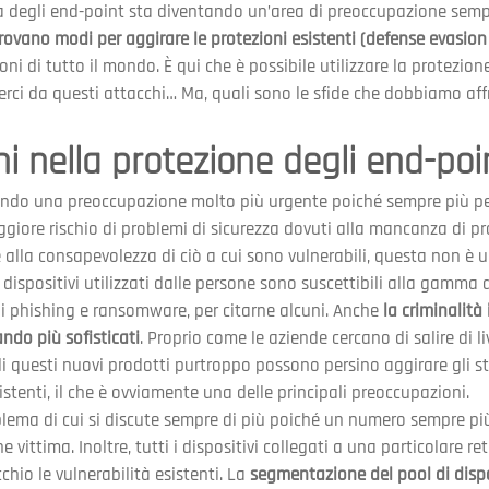
za degli end-point sta diventando un’area di preoccupazione semp
trovano modi per aggirare le protezioni esistenti (defense evasio
oni di tutto il mondo. È qui che è possibile utilizzare la protezion
derci da questi attacchi… Ma, quali sono le sfide che dobbiamo af
i nella protezione degli end-poi
tando una preoccupazione molto più urgente poiché sempre più p
iore rischio di problemi di sicurezza dovuti alla mancanza di pr
 alla consapevolezza di ciò a cui sono vulnerabili, questa non è 
 dispositivi utilizzati dalle persone sono suscettibili alla gamma d
di phishing e ransomware, per citarne alcuni. Anche
 la criminalità 
do più sofisticati
. Proprio come le aziende cercano di salire di li
di questi nuovi prodotti purtroppo possono persino aggirare gli st
stenti, il che è ovviamente una delle principali preoccupazioni.
lema di cui si discute sempre di più poiché un numero sempre più
e vittima. Inoltre, tutti i dispositivi collegati a una particolare r
chio le vulnerabilità esistenti. La
 segmentazione del pool di dispo