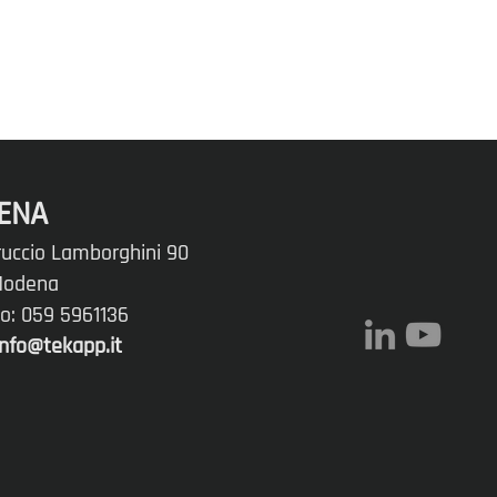
ENA
ruccio Lamborghini 90
 Modena
no: 059 5961136
info@tekapp.it