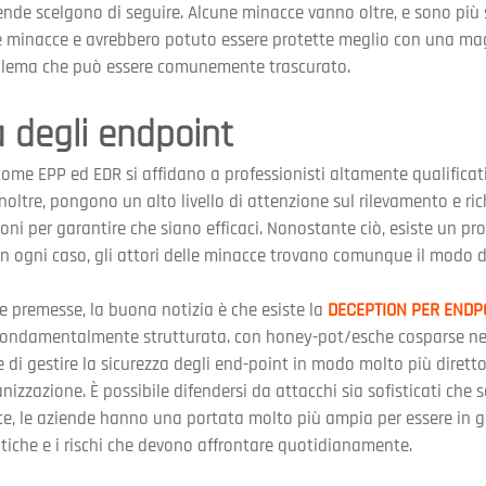
nde scelgono di seguire. Alcune minacce vanno oltre, e sono più s
minacce e avrebbero potuto essere protette meglio con una mag
oblema che può essere comunemente trascurato.
a degli endpoint
come EPP ed EDR si affidano a professionisti altamente qualificati 
Inoltre, pongono un alto livello di attenzione sul rilevamento e r
ioni per garantire che siano efficaci. Nonostante ciò, esiste un 
i. In ogni caso, gli attori delle minacce trovano comunque il modo 
 premesse, la buona notizia è che esiste la 
DECEPTION PER ENDP
 fondamentalmente strutturata. con honey-pot/esche cosparse nel
 di gestire la sicurezza degli end-point in modo molto più dirett
nizzazione. È possibile difendersi da attacchi sia sofisticati che 
e, le aziende hanno una portata molto più ampia per essere in gr
tiche e i rischi che devono affrontare quotidianamente.