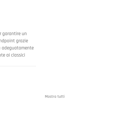
er garantire un 
ndpoint grazie 
sia adeguatamente 
e ai classici 
Mostra tutti