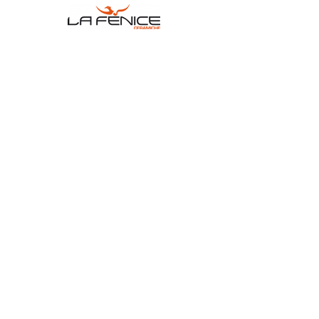
Dott. Z. Cavazzuti
AD – CERAMICHE KERITALY
Ho avuto modo di vedere il buon lavoro
del team di Tekapp sia sulla parte HW
con la realizzazione della nuova
infrastruttura computing, sia sulla parte
cyber a protezione dell’intero perimetro
di rete aziendale. Ho trovato le soluzioni
innovative e costo-efficienti ed i tecnici
molto competenti anche nel
pianificare/coordinare l’intero progetto
rispetto gli altri fornitori inerenti
Industria-4.0.”