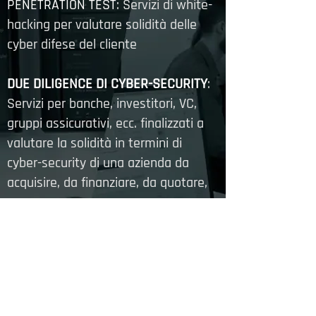
PENETRATION TEST
: Servizi di white-
hacking per valutare solidità delle
cyber difese del cliente
DUE DILIGENCE DI CYBER-SECURITY
:
Servizi per banche, investitori, VC,
gruppi assicurativi, ecc. finalizzati a
valutare la solidità in termini di
cyber-security di una azienda da
acquisire, da finanziare, da quotare,
ecc.
ATTACCHI SUBITI E DANNI
: Verifica se
una azienda è stata attaccato in
passato, quali dati sono stati
prelevati, quali dati sono in vendita.