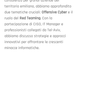
consulenza per grandi aziende del 
territorio emiliano, abbiamo approfondito 
due tematiche cruciali: 
Offensive Cyber
 e il 
ruolo del 
Red Teaming
. Con la 
partecipazione di CISO, IT Manager e 
professionisti collegati da Tel-Aviv, 
abbiamo discusso strategie e approcci 
innovativi per affrontare le crescenti 
minacce informatiche.