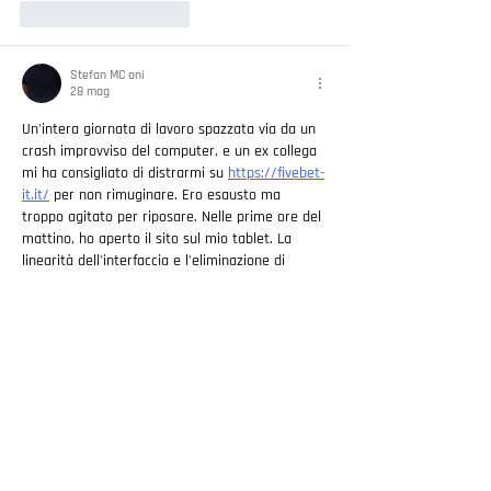
Mi piace
Rispondi
Stefan MC oni
28 mag
Un'intera giornata di lavoro spazzata via da un 
crash improvviso del computer, e un ex collega 
mi ha consigliato di distrarmi su 
https://fivebet-
it.it/
 per non rimuginare. Ero esausto ma 
troppo agitato per riposare. Nelle prime ore del 
mattino, ho aperto il sito sul mio tablet. La 
linearità dell'interfaccia e l'eliminazione di 
qualsiasi banner pubblicitario hanno creato un 
ambiente perfettamente tranquillo. Ho passato 
qualche minuto a navigare senza fretta, e pian 
piano la tensione si è sciolta, lasciandomi 
finalmente rilassato. Un…
Mostra altro
Modificato
Mi piace
Rispondi