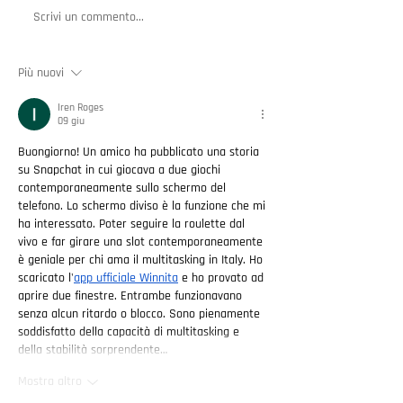
Scrivi un commento...
Perché adottare un approccio
Cosa può fare un
"offensive" alla
per te
Cybersecurity
Più nuovi
Iren Roges
09 giu
Buongiorno! Un amico ha pubblicato una storia 
su Snapchat in cui giocava a due giochi 
contemporaneamente sullo schermo del 
telefono. Lo schermo diviso è la funzione che mi 
ha interessato. Poter seguire la roulette dal 
vivo e far girare una slot contemporaneamente 
è geniale per chi ama il multitasking in Italy. Ho 
scaricato l'
app ufficiale Winnita
 e ho provato ad 
aprire due finestre. Entrambe funzionavano 
senza alcun ritardo o blocco. Sono pienamente 
soddisfatto della capacità di multitasking e 
della stabilità sorprendente…
Mostra altro