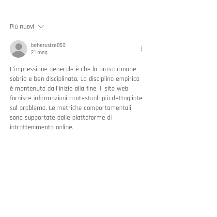
phishing: ecco il report CERT-
pronte per la Cybe
AgID
Resilience 2025?
Più nuovi
beherusize050
21 mag
L'impressione generale è che la prosa rimane 
sobria e ben disciplinata. La disciplina empirica 
è mantenuta dall'inizio alla fine. Il sito web 
fornisce informazioni contestuali più dettagliate 
sul problema. Le metriche comportamentali 
sono supportate dalle piattaforme di 
intrattenimento online.