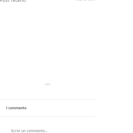
Post recenti
1 commento
Scrivi un commento...
È allerta infostealer e
Le aziende emilia