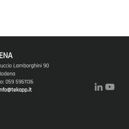
ENA
ruccio Lamborghini 90
 Modena
no: 059 5961136
info@tekapp.it