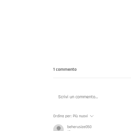
1 commento
Scrivi un commento...
L'Intelligenza Artificiale e la
Ordina per:
Più nuovi
nuova frontiera del phishing
beherusize050