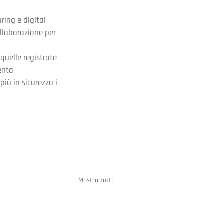
ring e digital 
llaborazione per 
i quelle registrate 
enta 
iù in sicurezza i 
Mostra tutti