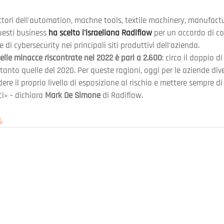
ettori dell'automation, machne tools, textile machinery, manufactu
uesti business 
ha scelto l'israeliana Radiflow
 per un accordo di co
di cybersecurity nei principali siti produttivi dell’azienda.
delle minacce riscontrate nel 2022 è pari a 2.600
: circa il doppio d
 tanto quelle del 2020. Per queste ragioni, oggi per le aziende div
 il proprio livello di esposizione al rischio e mettere sempre di p
i» – dichiara 
Mark De Simone
 di Radiflow.
i
.