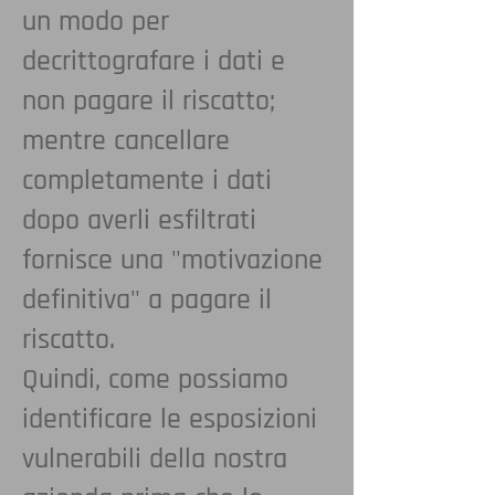
un modo per
decrittografare i dati e
non pagare il riscatto;
mentre cancellare
completamente i dati
dopo averli esfiltrati
fornisce una "motivazione
definitiva" a pagare il
riscatto.
Quindi, come possiamo
identificare le esposizioni
vulnerabili della nostra