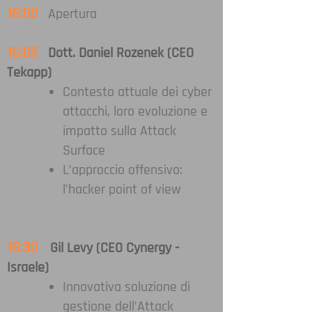
16:00
Apertura
16:05
Dott. Daniel Rozenek (CEO
Tekapp)
Contesto attuale dei cyber
attacchi, loro evoluzione e
impatto sulla Attack
Surface
L’approccio offensivo:
l’hacker point of view
16:30
Gil Levy (CEO Cynergy -
Israele)
Innovativa soluzione di
gestione dell’Attack