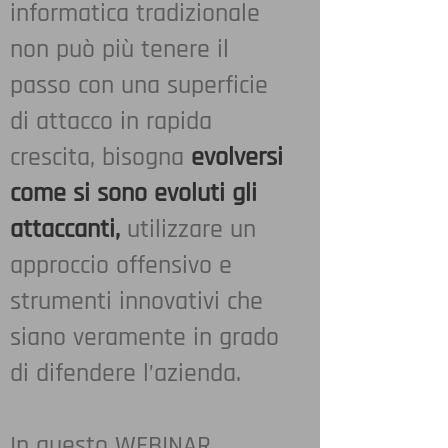
informatica tradizionale
non può più tenere il
passo con una superficie
di attacco in rapida
crescita, bisogna
evolversi
come si sono evoluti gli
attaccanti,
utilizzare un
approccio offensivo e
strumenti innovativi che
siano veramente in grado
di difendere l’azienda.
In questo WEBINAR