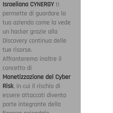
Israeliana CYNERGY
ti
permette di guardare la
tua azienda come la vede
un hacker grazie alla
Discovery continua delle
tue risorse.
Affronteremo inoltre il
concetto di
Monetizzazione del Cyber
Risk
, in cui il rischio di
essere attaccati diventa
parte integrante della