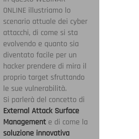
ONLINE illustriamo lo
scenario attuale dei cyber
attacchi, di come si sta
evolvendo e quanto sia
diventato facile per un
hacker prendere di mira il
proprio target sfruttando
le sue vulnerabilità.
Si parlerà del concetto di
External Attack Surface
Management
e di come la
soluzione innovativa