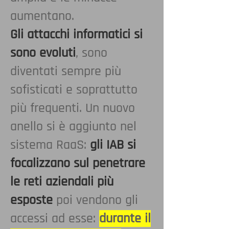
aumentano.
Gli attacchi informatici si
sono evoluti
, sono
diventati sempre più
sofisticati e soprattutto
più frequenti. Un nuovo
anello si è aggiunto nel
sistema RaaS:
gli IAB si
focalizzano sul penetrare
le reti aziendali più
esposte
poi vendono gli
accessi ad esse:
durante il