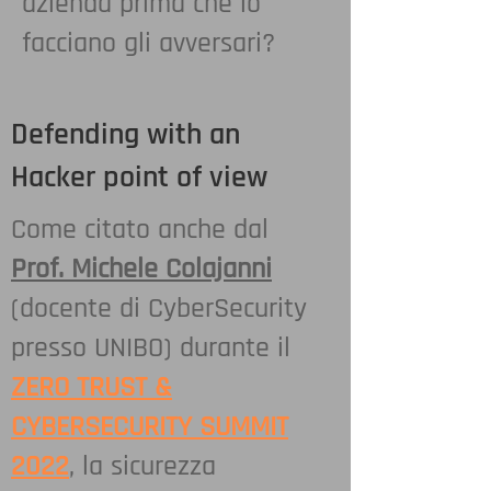
azienda prima che lo
facciano gli avversari?
Defending with an
Hacker point of view
Come citato anche dal
Prof. Michele Colajanni
(docente di CyberSecurity
presso UNIBO) durante il
ZERO TRUST &
CYBERSECURITY SUMMIT
2022
, la sicurezza