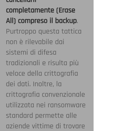
completamente (Erase
All) compreso il backup
.
Purtroppo questa tattica
non è rilevabile dai
sistemi di difesa
tradizionali e risulta più
veloce della crittografia
dei dati. Inoltre,
la
crittografia convenzionale
utilizzata nei ransomware
standard permette alle
aziende vittime di trovare