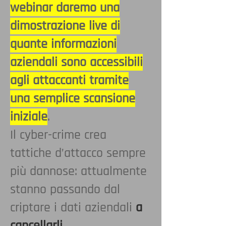
webinar daremo una
dimostrazione live di
quante informazioni
aziendali sono accessibili
agli attaccanti tramite
una semplice scansione
iniziale
.
Il cyber-crime crea
tattiche d’attacco sempre
più dannose: attualmente
stanno passando dal
criptare i dati aziendali
a
cancellarli