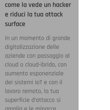
come la vede un hacker
e riduci la tua attack
surface
In un momento di grande
digitalizzazione delle
aziende con passaggio al
cloud o cloud-ibrido, con
aumento esponenziale
dei sistemi IoT e con il
lavoro remoto, la tua
superficie d’attacco si
amplia e le minacce