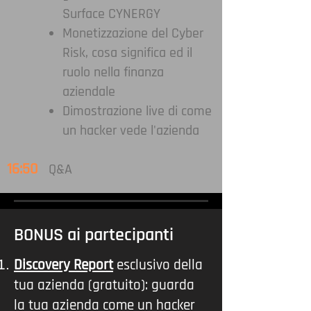
Surface CYNERGY
Monetizzazione del Cyber
Risk, cosa significa ed il
ruolo nella finanza
aziendale
Dimostrazione live di come
un hacker vede l'azienda
16:50
Q&A
BONUS ai partecipanti
Discovery Report
esclusivo della
tua azienda (gratuito): guarda
la tua azienda come un hacker