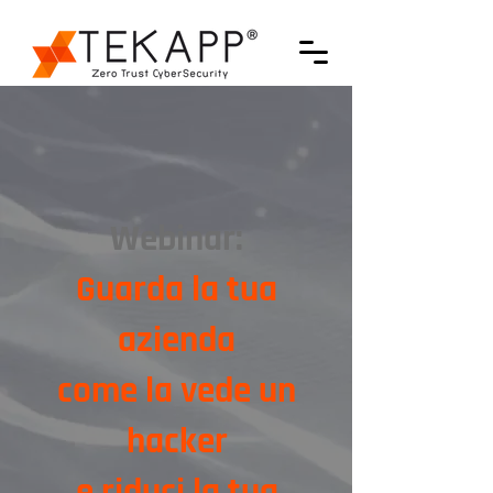
Webinar:
Guarda la tua
azienda
come la vede un
hacker
e riduci la tua