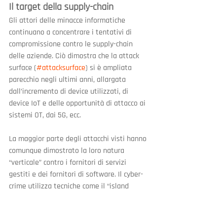
Il target della supply-chain
Gli attori delle minacce informatiche 
continuano a concentrare i tentativi di 
compromissione contro le supply-chain 
delle aziende. Ciò dimostra che la attack 
surface (
#attacksurface
) si è ampliata 
parecchio negli ultimi anni, allargata 
dall’incremento di device utilizzati, di 
device IoT e delle opportunità di attacco ai 
sistemi OT, dai 5G, ecc.
La maggior parte degli attacchi visti hanno 
comunque dimostrato la loro natura 
“verticale” contro i fornitori di servizi 
gestiti e dei fornitori di software. Il cyber-
crime utilizza tecniche come il “island 
hopping” che permettono di 
compromettere le piccole imprese (PMI) 