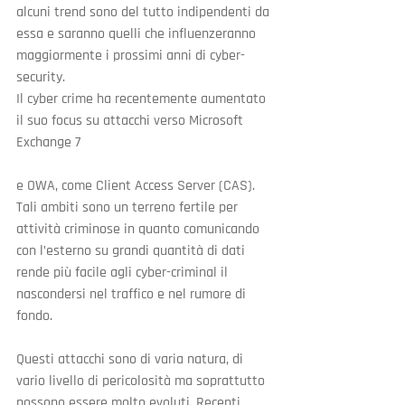
alcuni trend sono del tutto indipendenti da 
essa e saranno quelli che influenzeranno 
maggiormente i prossimi anni di cyber-
security.
Il cyber crime ha recentemente aumentato 
il suo focus su attacchi verso Microsoft 
Exchange 7
e OWA, come Client Access Server (CAS). 
Tali ambiti sono un terreno fertile per 
attività criminose in quanto comunicando 
con l’esterno su grandi quantità di dati 
rende più facile agli cyber-criminal il 
nascondersi nel traffico e nel rumore di 
fondo.
Questi attacchi sono di varia natura, di 
vario livello di pericolosità ma soprattutto 
possono essere molto evoluti. Recenti 