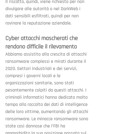
Il riscatto, quindi, viene richiesto per non 
divulgare alle autorità o nel DarkWeb i 
dati sensibili esfiltrati, quindi per non 
rovinare la reputazione aziendale.
Cyber attacchi mascherati che 
rendono difficile il rilevamento
Abbiamo assistito alla crescita di attacchi 
ransomware complessi e mirati durante il 
2020. Settori industriali e dei servizi, 
compresi i governi locali e le 
organizzazioni sanitarie, sono stati 
pesantemente colpiti da questi attacchi. I 
criminali informatici hanno dedicato molto 
tempo alla raccolta dei dati di intelligence 
delle loro vittime, aumentando gli attacchi 
ransomware. Le minacce ransomware sono 
state così dannose che l’FBI ha 
ammorbidito la sua posizione passata sul 