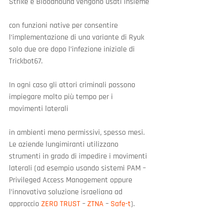
Strike e Bloodhound vengono usati insieme
con funzioni native per consentire 
l’implementazione di una variante di Ryuk 
solo due ore dopo l’infezione iniziale di 
Trickbot67.
In ogni caso gli attori criminali possono 
impiegare molto più tempo per i 
movimenti laterali
in ambienti meno permissivi, spesso mesi. 
Le aziende lungimiranti utilizzano 
strumenti in grado di impedire i movimenti 
laterali (ad esempio usando sistemi PAM – 
Privileged Access Management oppure 
l’innovativa soluzione israeliana ad 
approccio 
ZERO TRUST
 – 
ZTNA
 – 
Safe-t
).